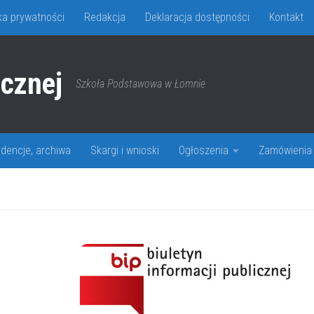
yka prywatności
Redakcja
Deklaracja dostępności
Kontakt
icznej
Szkoła Podstawowa w Łomnie
idencje, archiwa
Skargi i wnioski
Ogłoszenia
Zamówienia 