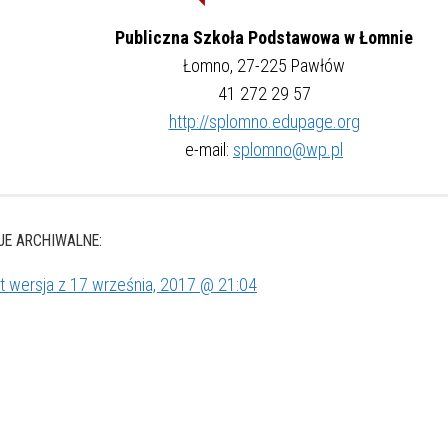
Publiczna Szkoła Podstawowa w Łomnie
Łomno, 27-225 Pawłów
41 272 29 57
http://splomno.edupage.org
e-mail:
splomno@wp.pl
E ARCHIWALNE:
rt wersja z 17 września, 2017 @ 21:04